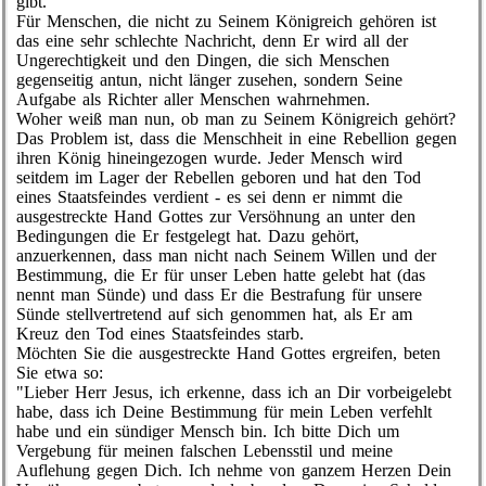
gibt.
Für Menschen, die nicht zu Seinem Königreich gehören ist
das eine sehr schlechte Nachricht, denn Er wird all der
Ungerechtigkeit und den Dingen, die sich Menschen
gegenseitig antun, nicht länger zusehen, sondern Seine
Aufgabe als Richter aller Menschen wahrnehmen.
Woher weiß man nun, ob man zu Seinem Königreich gehört?
Das Problem ist, dass die Menschheit in eine Rebellion gegen
ihren König hineingezogen wurde. Jeder Mensch wird
seitdem im Lager der Rebellen geboren und hat den Tod
eines Staatsfeindes verdient - es sei denn er nimmt die
ausgestreckte Hand Gottes zur Versöhnung an unter den
Bedingungen die Er festgelegt hat. Dazu gehört,
anzuerkennen, dass man nicht nach Seinem Willen und der
Bestimmung, die Er für unser Leben hatte gelebt hat (das
nennt man Sünde) und dass Er die Bestrafung für unsere
Sünde stellvertretend auf sich genommen hat, als Er am
Kreuz den Tod eines Staatsfeindes starb.
Möchten Sie die ausgestreckte Hand Gottes ergreifen, beten
Sie etwa so:
"Lieber Herr Jesus, ich erkenne, dass ich an Dir vorbeigelebt
habe, dass ich Deine Bestimmung für mein Leben verfehlt
habe und ein sündiger Mensch bin. Ich bitte Dich um
Vergebung für meinen falschen Lebensstil und meine
Auflehung gegen Dich. Ich nehme von ganzem Herzen Dein