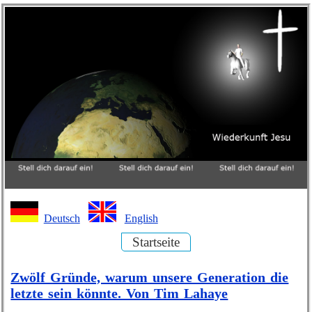
Deutsch
English
Startseite
Zwölf Gründe, warum unsere Generation die
letzte sein könnte. Von Tim Lahaye